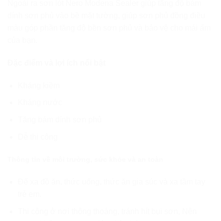
Ngoài ra sơn lót Nero Modena Sealer giúp tăng độ bám
dính sơn phủ vào bề mặt tường, giúp sơn phủ đồng điều
màu góp phần tăng độ bền sơn phủ và bảo vệ cho mái ấm
của bạn.
Đặc điểm và lợi ích nổi bật
Kháng kiềm
Kháng nước
Tăng bám dính sơn phủ
Dễ thi công
Thông tin về môi trường, sức khỏe và an toàn
Để xa đồ ăn, thức uống, thức ăn gia súc và xa tầm tay
trẻ em.
Thi công ở nơi thông thoáng, tránh hít bụi sơn, Nên