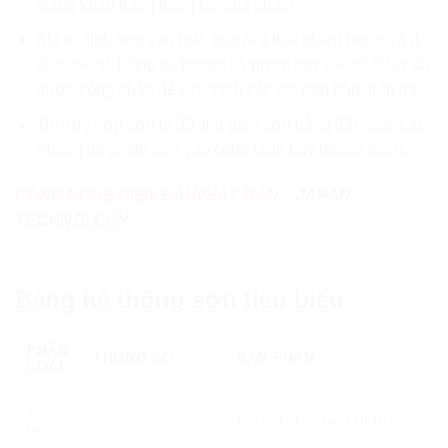
mang khẩu trang trong lúc chà nhám.
Khi bị dính sơn vào mắt, nên rửa thật nhiều nước và đi
đến bác sĩ. Dùng xà phòng và nước hay các chất tẩy da
được công nhận để rửa sạch các vết sơn bám trên da.
Trường hợp sơn bị đổ, thu gom sơn bằng đất hoặc cát.
Không được đổ sơn vào cống rãnh hay nguồn nước.
CÔNG NGHỆ HIỆN ĐẠI NHẬT BẢN
– JAPAN
TECHNOLOGY
Bảng hệ thống sơn tiêu biểu
PHÂN
THÔNG SỐ
SẢN PHẨM
LOẠI
Bột
2 lớp
Bột trét nhãn hiệu NERO
trét