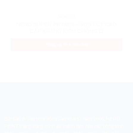
SƠN LÓT
NERO SUPER PRIMER – SƠN LÓT CAO
CẤP KHÁNG KIỀM CHỐNG Ố
Công cụ tính Sơn/bột
Bắt đầu đi vào hoạt động sản xuất từ năm 2006, NERO
PAINT mang trong mình sứ mệnh làm đẹp mọi công trình,