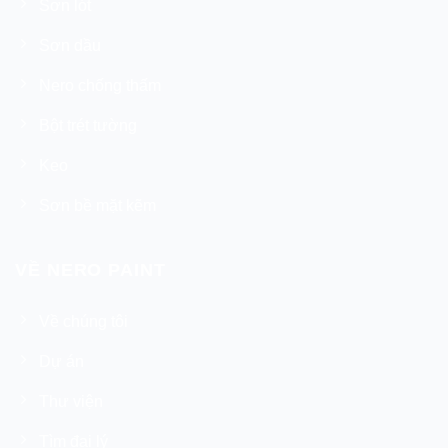
Sơn lót
Sơn dầu
Nero chống thấm
Bột trét tường
Keo
Sơn bề mặt kẽm
VỀ NERO PAINT
Về chúng tôi
Dự án
Thư viện
Tìm đại lý