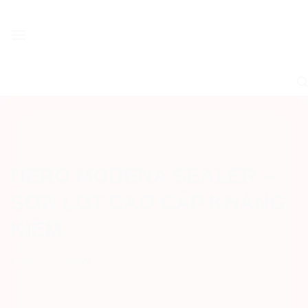
Skip
to
content
NERO MODENA SEALER –
SƠN LÓT CAO CẤP KHÁNG
KIỀM
Home
/
Sơn lót