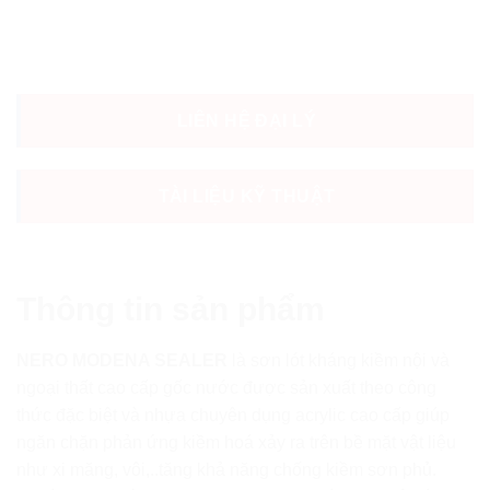
LIÊN HỆ ĐẠI LÝ
TÀI LIỆU KỸ THUẬT
Thông tin sản phẩm
NERO MODENA SEALER
là sơn lót kháng kiềm nội và
ngoại thất cao cấp gốc nước được sản xuất theo công
thức đặc biệt và nhựa chuyên dụng acrylic cao cấp giúp
ngăn chặn phản ứng kiềm hoá xảy ra trên bề mặt vật liệu
như xi măng, vôi,..tăng khả năng chống kiềm sơn phủ.