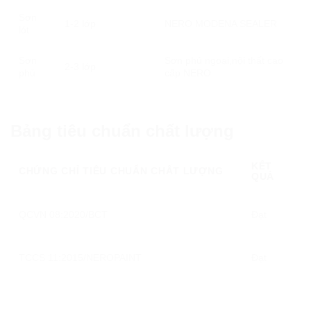
Sơn
1-2 lớp
NERO MODENA SEALER
lót
Sơn
Sơn phủ ngoại,nội thất cao
2-3 lớp
phủ
cấp NERO
Bảng tiêu chuẩn chất lượng
KẾT
CHỨNG CHỈ TIÊU CHUẨN CHẤT LƯỢNG
QUẢ
QCVN 08:2020/BCT
Đạt
TCCS 11:2015/NEROPAINT
Đạt