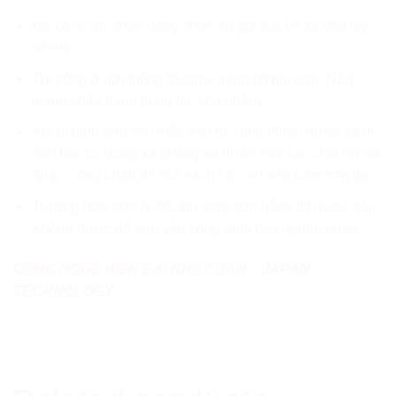
Để xa đồ ăn, thức uống, thức ăn gia súc và xa tầm tay
trẻ em.
Thi công ở nơi thông thoáng, tránh hít bụi sơn, Nên
mang khẩu trang trong lúc chà nhám.
Khi bị dính sơn vào mắt, nên rửa thật nhiều nước và đi
đến bác sĩ. Dùng xà phòng và nước hay các chất tẩy da
được công nhận để rửa sạch các vết sơn bám trên da.
Trường hợp sơn bị đổ, thu gom sơn bằng đất hoặc cát.
Không được đổ sơn vào cống rãnh hay nguồn nước.
CÔNG NGHỆ HIỆN ĐẠI NHẬT BẢN
– JAPAN
TECHNOLOGY