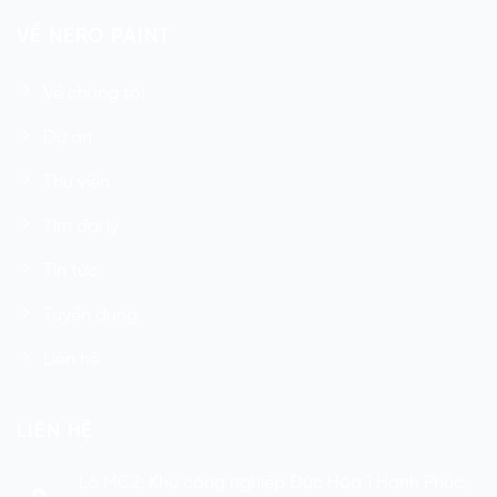
VỀ NERO PAINT
Về chúng tôi
Dự án
Thư viện
Tìm đại lý
Tin tức
Tuyển dụng
Liên hệ
LIÊN HỆ
Lô MC2, Khu công nghiệp Đức Hòa 1 Hạnh Phúc,