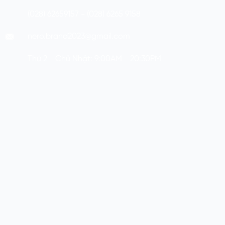
(028) 62659157 - (028) 6265 9158
nero.brand2023@gmail.com
Thứ 2 - Chủ Nhật: 9:00AM - 20:30PM