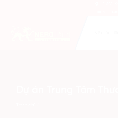
Skip
Lô MC2, Kh
to
nero.bra
content
Về chúng tô
Dự án Trung Tâm Thư
Trang chủ
/