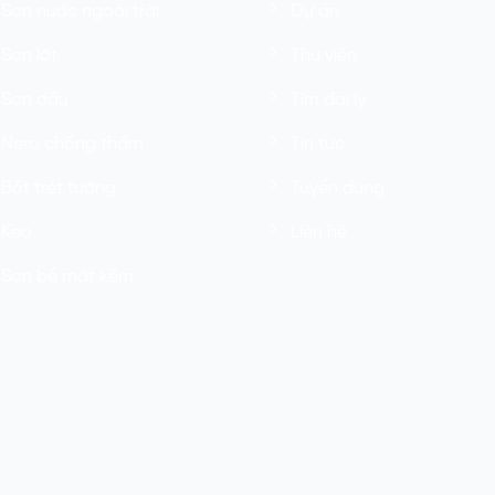
Sơn nước ngoài trời
Dự án
Sơn lót
Thư viện
Sơn dầu
Tìm đại lý
Nero chống thấm
Tin tức
Bột trét tường
Tuyển dụng
Keo
Liên hệ
Sơn bề mặt kẽm