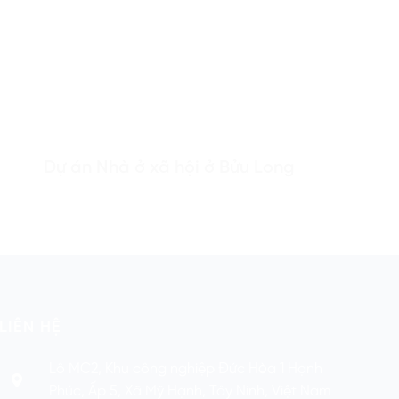
Dự án Nhà ở xã hội ở Bửu Long
LIÊN HỆ
Lô MC2, Khu công nghiệp Đức Hòa 1 Hạnh
Phúc, Ấp 5, Xã Mỹ Hạnh, Tây Ninh, Việt Nam