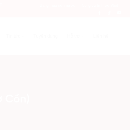
am
Bảng màu sơn nước
Công cụ tính Sơn/bột
Tin tức
Tuyển dụng
Hỗ trợ
Liên hệ
ợ Cồn)