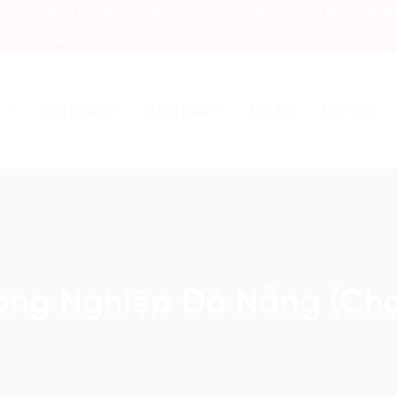
u công nghiệp Đức Hòa 1 Hạnh Phúc, Ấp 5, Xã Mỹ Hạnh, Tây Ninh, Việt N
nd2023@gmail.com
i
Sản phẩm
Bảng màu
Dự án
Thư viện
ơng Nghiệp Đà Nẵng (Ch