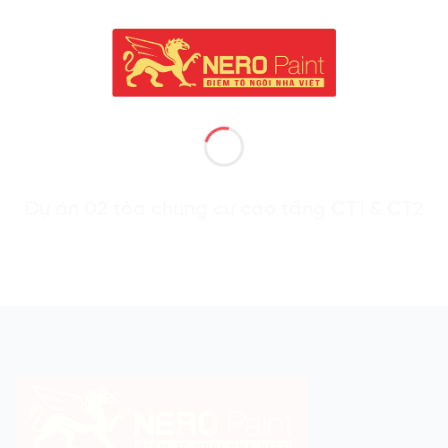
Dự án 02 tòa chung cư cao tầng CT1 & CT2