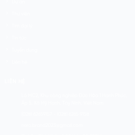
Dự án
Thư viện
Tìm đại lý
Tin tức
Tuyển dụng
Liên hệ
LIÊN HỆ
Lô MC2, Khu công nghiệp Đức Hòa 1 Hạnh Phúc,
Ấp 5, Xã Mỹ Hạnh, Tây Ninh, Việt Nam
(028) 62659157 - (028) 6265 9158
nero.brand2023@gmail.com