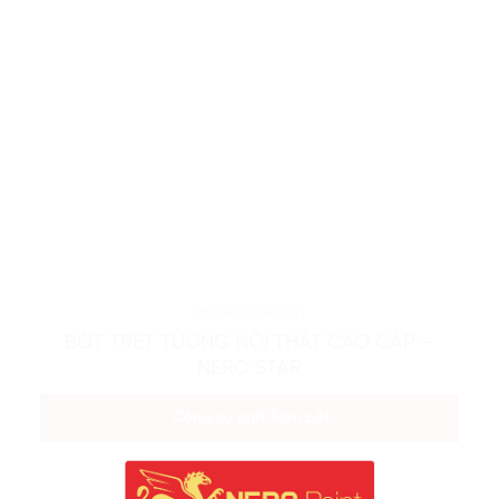
UNCATEGORIZED
BỘT TRÉT TƯỜNG NỘI THẤT CAO CẤP –
NERO STAR
Công cụ tính Sơn/bột