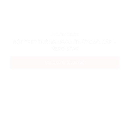
UNCATEGORIZED
BỘT TRÉT TƯỜNG NGOẠI THẤT CAO CẤP –
NERO STAR
Công cụ tính Sơn/bột