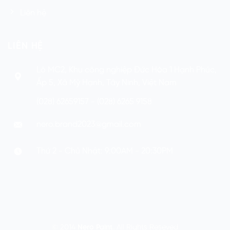
Liên hệ
LIÊN HỆ
Lô MC2, Khu công nghiệp Đức Hòa 1 Hạnh Phúc,
Ấp 5, Xã Mỹ Hạnh, Tây Ninh, Việt Nam
(028) 62659157 - (028) 6265 9158
nero.brand2023@gmail.com
Thứ 2 - Chủ Nhật: 9:00AM - 20:30PM
© 2014
Nero Paint
. All Rights Reseved