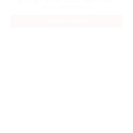
BỘT TRÉT TƯỜNG NGOẠI THẤT – NERO
ZENTA NGOẠI THẤT
Công cụ tính Sơn/bột