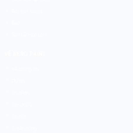
Bột trét tường
Keo
Sơn bề mặt kẽm
VỀ NERO PAINT
Về chúng tôi
Dự án
Thư viện
Tìm đại lý
Tin tức
Tuyển dụng